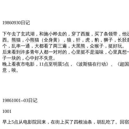
19860930日记
下午去了玄武湖，和施小晔去的，穿了西服，买了条领带，他
西。熊猫，小熊猫（全身黄），狼，犴，虎，豹，狮子，长胫
个，乱串一通，大都看了两三遍，大黑熊，众猴子，挺好玩。
后来看到许多青年人都一对对的，心里挺不是滋味，心里真想
子一块的，心中好不失意。
晚上看夜市电影，11点至明晨5点，《波斯猫在行动》、《超
意，唉。
19861001--03日记
1001
早上5点从电影院回来，在街上买了四根油条，胡乱吃了。回宿