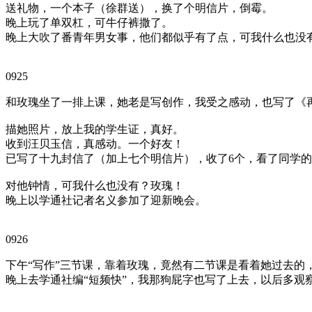
送礼物，一个本子（徐群送），换了个明信片，倒霉。
晚上玩了单双杠，可牛仔裤撒了。
晚上大吹了番青年男女事，他们都似乎有了点，可我什么也没
0925
和玫瑰坐了一排上课，她老是写创作，我受之感动，也写了《再
描她照片，放上我的学生证，真好。
收到汪贝玉信，真感动。一个好友！
已写了十九封信了（加上七个明信片），收了6个，看了同学
对他钟情，可我什么也没有？玫瑰！
晚上以学通社记者名义参加了迎新晚会。
0926
下午“写作”三节课，靠着玫瑰，竟然有二节课是看着她过去的
晚上去学通社编“短频快”，我那狗屁字也写了上去，以后多观