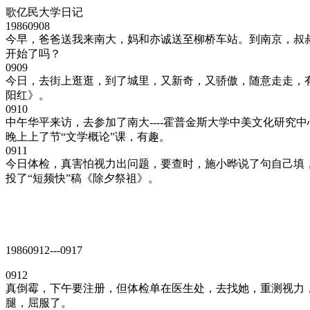
歌亿民大学日记
19860908
今早，爸爸送我来南大，妈和亦诚送至柳桥车站。到南京，叔
开始了吗？
0909
今日，去街上逛逛，到了城里，又新奇，又骄傲，随意走走，
阳红》。
0910
中午华平来访，去参加了南大----霍普金斯大学中美文化研究
晚上上了节“文学概论”课，有趣。
0911
今日体检，真害怕视力出问题，要查时，施小晔说了句自己填
投了“短频快”稿《除夕祭祖》。
19860912---0917
0912
真倒霉，下午要注册，但体检单在医生处，去找她，重测视力，
腿，屈服了。