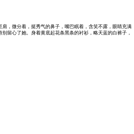
至肩，微分着，挺秀气的鼻子，嘴巴眠着，含笑不露，眼睛充满
特别留心了她。身着黄底起花条黑条的衬衫，略天蓝的白裤子，