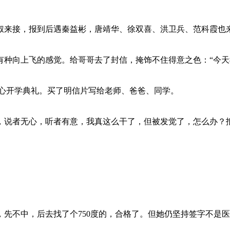
叔来接，报到后遇秦益彬，唐靖华、徐双喜、洪卫兵、范科霞也
有种向上飞的感觉。给哥哥去了封信，掩饰不住得意之色：“今天
中心开学典礼。买了明信片写给老师、爸爸、同学。
，说者无心，听者有意，我真这么干了，但被发觉了，怎么办？
先不中，后去找了个750度的，合格了。但她仍坚持签字不是