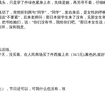
线头，只是穿了件绿色紧身上衣，先猜是她，再另寻不着，仔细
切了，突然听到两句“同学”，“同学”，发自身后，是女性的呼
我说“不要紧”，后来老师问：那日本留学生来了没有，见那女生
把书给她们，说：“你们没有书，我给你们吧。”那日本女生说：
崇拜，深和我意。
以后练。
，没买着。在人民商场买了件西服上衣（34.5元),酱色的,挺好
上），节日还可以，可我什么也没有，玫