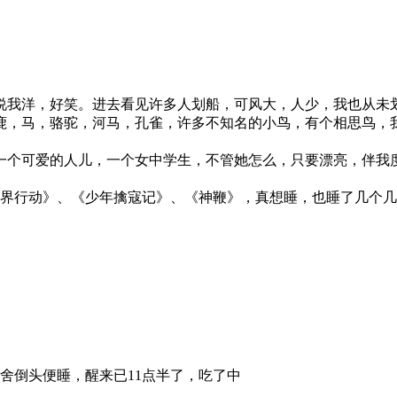
说我洋，好笑。进去看见许多人划船，可风大，人少，我也从未
鹿，马，骆驼，河马，孔雀，许多不知名的小鸟，有个相思鸟，
一个可爱的人儿，一个女中学生，不管她怎么，只要漂亮，伴我
国界行动》、《少年擒寇记》、《神鞭》，真想睡，也睡了几个
舍倒头便睡，醒来已11点半了，吃了中