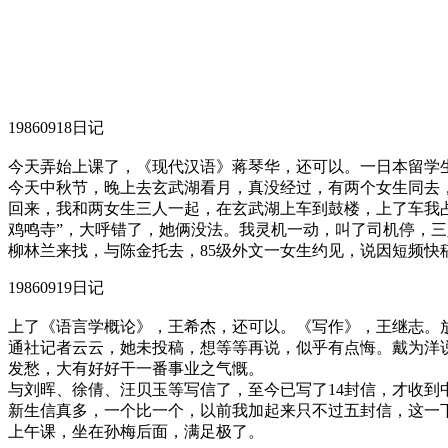
19860918日记
今天弄始上课了，《现代汉语》蒋琴华，还可以。一日本留学
今天中秋节，晚上去玄武湖看月，真没经过，有两个女生同去
回来，我和两女生三人一起，在玄武湖上车到鼓楼，上了车我
鸡鸣寺”，大呼错了，她俩没法。我灵机一动，叫了司机停，
柳林兰来找，与陈金托去，85级外文一女生约见，说因短频快
19860919日记
上了《语言学概论》，王希杰，还可以。《写作》，王继志。
通社记者云云，她未投稿，想等等再说，似乎有点悔。戴为洋
发愁，大有好好干一番事业之气慨。
与刘晖、徐倩、汪贝玉等写信了，至今已写了14封信，才收
新生信真多，一个比一个，以前我加起来只不过五封信，这一
上午课，坐在孙梅后面，满足极了。