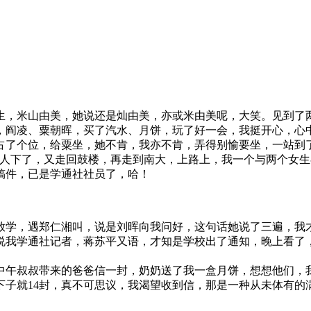
生，米山由美，她说还是灿由美，亦或米由美呢，大笑。见到了
，阎凌、粟朝晖，买了汽水、月饼，玩了好一会，我挺开心，心
占了个位，给粟坐，她不肯，我亦不肯，弄得别愉要坐，一站到
三人下了，又走回鼓楼，再走到南大，上路上，我一个与两个女
稿件，已是学通社社员了，哈！
放学，遇郑仁湘叫，说是刘晖向我问好，这句话她说了三遍，我
说我学通社记者，蒋苏平又语，才知是学校出了通知，晚上看了
到中午叔叔带来的爸爸信一封，奶奶送了我一盒月饼，想想他们，
下子就14封，真不可思议，我渴望收到信，那是一种从未体有的