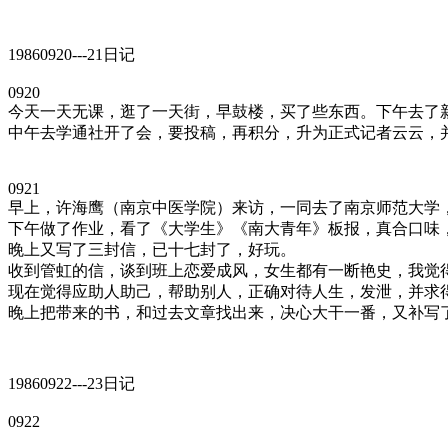
19860920---21日记
0920
今天一天无课，逛了一天街，早鼓楼，买了些东西。下午去了
中午去学通社开了会，要投稿，再积分，升为正式记者云云，
0921
早上，许海鹰（南京中医学院）来访，一同去了南京师范大学
下午做了作业，看了《大学生》《南大青年》板报，真合口味
晚上又写了三封信，已十七封了，好玩。
收到管虹的信，谈到班上恋爱成风，女生都有一断艳史，我觉
现在觉得应助人助己，帮助别人，正确对待人生，发泄，并求
晚上把带来的书，和过去文章找出来，决心大干一番，又补写
19860922---23日记
0922