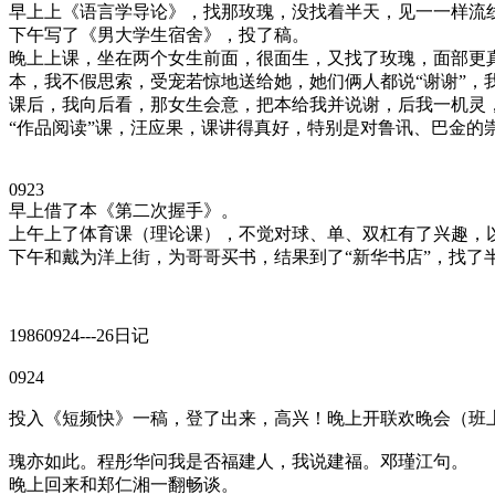
早上上《语言学导论》，找那玫瑰，没找着半天，见一一样流
下午写了《男大学生宿舍》，投了稿。
晚上上课，坐在两个女生前面，很面生，又找了玫瑰，面部更真
本，我不假思索，受宠若惊地送给她，她们俩人都说“谢谢”，
课后，我向后看，那女生会意，把本给我并说谢，后我一机灵，
“作品阅读”课，汪应果，课讲得真好，特别是对鲁讯、巴金的
0923
早上借了本《第二次握手》。
上午上了体育课（理论课），不觉对球、单、双杠有了兴趣，
下午和戴为洋上街，为哥哥买书，结果到了“新华书店”，找了半天
19860924---26日记
0924
投入《短频快》一稿，登了出来，高兴！晚上开联欢晚会（班
瑰亦如此。程彤华问我是否福建人，我说建福。邓瑾江句。
晚上回来和郑仁湘一翻畅谈。