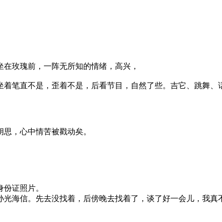
坐在玫瑰前，一阵无所知的情绪，高兴，
坐着笔直不是，歪着不是，后看节目，自然了些。吉它、跳舞、
胡思，心中情苦被戳动矣。
身份证照片。
孙光海信。先去没找着，后傍晚去找着了，谈了好一会儿，我真