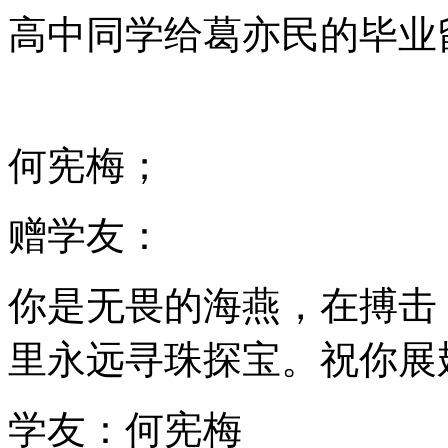
高中同学给葛亦民的毕业
何宪梅；
赠学友：
你是无畏的海燕，在搏击
里永远寻珠探宝。祝你展
学友：何宪梅