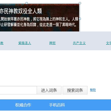
督教
紫薇圣人
网哲
共产主义
文